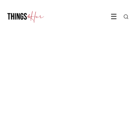
☰
MODE & BEAUTY
Zo maak je zelf het perfecte
wetlook haar
26 April 2026
·
5 min leestijd