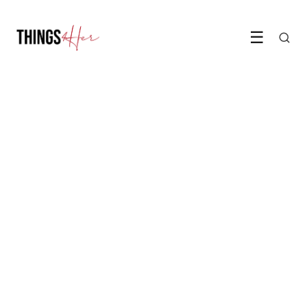
☰
MODE & BEAUTY
Tips om je handgemaakte
kleding professioneel te
promoten: Maak iets wat je
kunt verkopen
3 October 2022
·
5 min leestijd